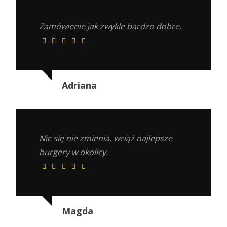
Zamówienie jak zwykle bardzo dobre.
Adriana
Nic się nie zmienia, wciąż najlepsze
burgery w okolicy.
Magda