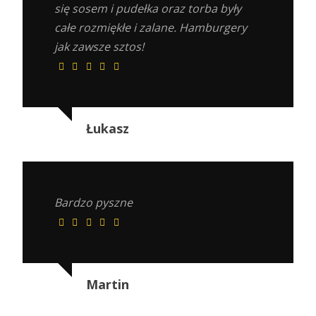
się sosem i pudełka oraz torba były
całe rozmiękłe i zalane. Hamburgery
jak zawsze sztos!
Łukasz
Bardzo pyszne
Martin