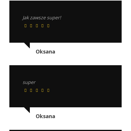
Jak zawsze super!
Oksana
super
Oksana