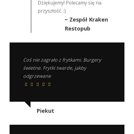
Dziękujemy! Polecamy się na
przyszłość. :)
~ Zespół Kraken
Restopub
Coś nie zagrało z frytkami. Burgery
świetne. Frytki twarde, jakby
odgrzewane
Piekut