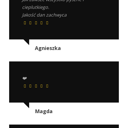
cieplutkiego.
Jakość dan zachwyca
Agnieszka
❤️
Magda