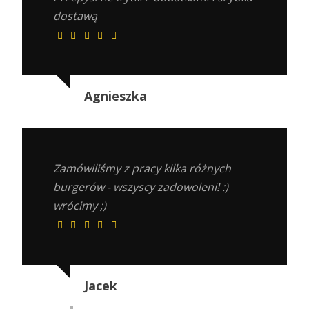
dostawą
Agnieszka
Zamówiliśmy z pracy kilka różnych
burgerów - wszyscy zadowoleni! :)
wrócimy ;)
Jacek