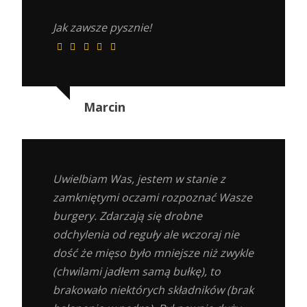
Jak zawsze pysznie!
Marcin
Uwielbiam Was, jestem w stanie z
zamkniętymi oczami rozpoznać Wasze
burgery. Zdarzają się drobne
odchylenia od reguły ale wczoraj nie
dość że mięso było mniejsze niż zwykle
(chwilami jadłem samą bułkę), to
brakowało niektórych składników (brak