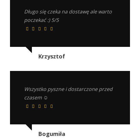
Długo się czeka na dostawę ale warto
poczekać :) 5/5
Krzysztof
Wszystko pyszne i dostarczone przed
czasem ☺️
Bogumiła