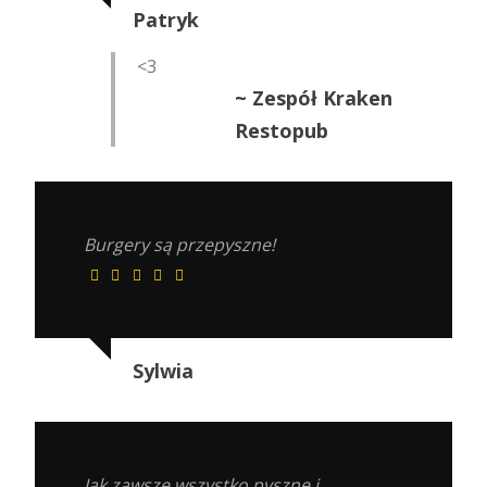
Patryk
<3
~ Zespół Kraken
Restopub
Burgery są przepyszne!
Sylwia
Jak zawsze wszystko pyszne i