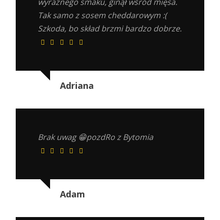
wyraźnego smaku, ginął wśród mięsa.
Tak samo z sosem cheddarowym :(
Szkoda, bo skład brzmi bardzo dobrze.
Adriana
Brak uwag 😁pozdRo z Bytomia
Adam