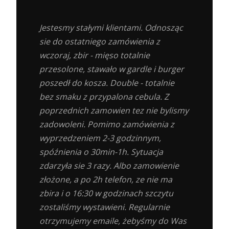
Jestesmy stałymi klientami. Odnosząc
sie do ostatniego zamówienia z
wczoraj, zbir - mięso totalnie
przesolone, stawało w gardle i burger
poszedł do kosza. Double - totalnie
bez smaku z przypalona cebula. Z
poprzednich zamowien tez nie bylismy
zadowoleni. Pomimo zamówienia z
wyprzedzeniem 2-3 godzinnym,
spóźnienia o 30min-1h. Sytuacja
zdarzyła sie 3 razy. Albo zamowienie
złożone, a po 2h telefon, ze nie ma
zbira i o 16:30 w godzinach szczytu
zostaliśmy wystawieni. Regularnie
otrzymujemy emaile, żebyśmy do Was