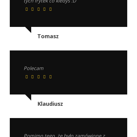
tych frytek co kiedyś :D
Tomasz
Polecam
Klaudiusz
Pomimo tego, że było zamówione z