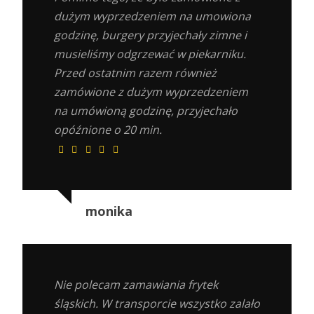
dużym wyprzedzeniem na umowiona
godzinę, burgery przyjechały zimne i
musieliśmy odgrzewać w piekarniku.
Przed ostatnim razem również
zamówione z dużym wyprzedzeniem
na umówioną godzinę, przyjechało
opóźnione o 20 min.
monika
Nie polecam zamawiania frytek
śląskich. W transporcie wszystko zalało