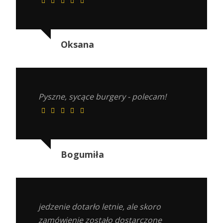
Oksana
Pyszne, sycące burgery - polecam!
Bogumiła
jedzenie dotarło letnie, ale skoro
zamówienie zostało dostarczone