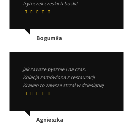
fryteczek czeskich boski!
Bogumiła
Jak zawsze pysznie i na czas.
Kolacja zamówiona z restauracji
Kraken to zawsze strzał w dziesiątkę
Agnieszka