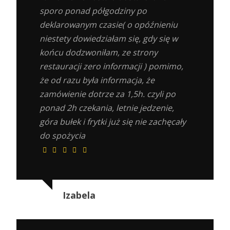
sporo ponad półgodziny po
deklarowanym czasie( o opóźnieniu
niestety dowiedziałam się, gdy się w
końcu dodzwoniłam, ze strony
restauracji zero informacji ) pomimo,
że od razu była informacja, że
zamówienie dotrze za 1,5h. czyli po
ponad 2h czekania, letnie jedzenie,
góra bułek i frytki już się nie zachęcały
do spożycia
Izabela