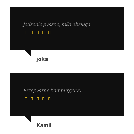
Jedzenie pyszne, miła obsługa
joka
Przepyszne hamburgery:)
Kamil