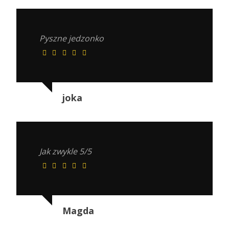
Pyszne jedzonko
joka
Jak zwykle 5/5
Magda