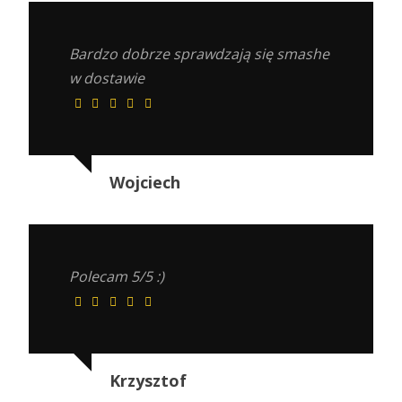
Bardzo dobrze sprawdzają się smashe
w dostawie
Wojciech
Polecam 5/5 :)
Krzysztof