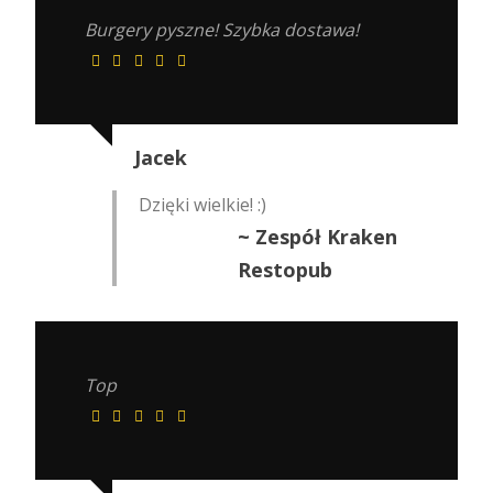
Burgery pyszne! Szybka dostawa!
Jacek
Dzięki wielkie! :)
~ Zespół Kraken
Restopub
Top