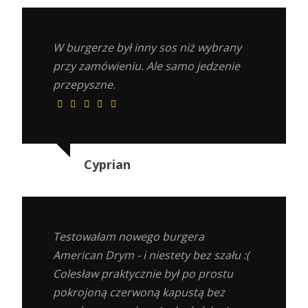
W burgerze był inny sos niż wybrany
przy zamówieniu. Ale samo jedzenie
przepyszne.
Cyprian
Testowałam nowego burgera
American Drym - i niestety bez szału :(
Colesław praktycznie był po prostu
pokrojoną czerwoną kapustą bez