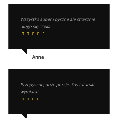
Wszystko super i pyszne ale strasznie
długo się czeka.
Anna
Przepyszne, duże porcje. Sos tatarski
wymiata!