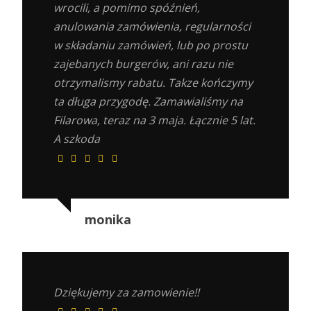
wrocili, a pomimo spóźnień,
anulowania zamówienia, regularności
w składaniu zamówień, lub po prostu
zajebanych burgerów, ani razu nie
otrzymalismy rabatu. Takze kończymy
ta długa przygodę. Zamawialiśmy na
Filarowa, teraz na 3 maja. Łącznie 5 lat.
A szkoda
monika
Dziękujemy za zamowienie!!