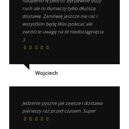
halapenio w pedro). Był pewnie duży
ruch ale to tłumaczy tylko dłuższą
dostawę. Zamówię jeszcze nie raz i
wszystkim będę Was polecać ale
zwróćcie uwagę na te niedociągnięcia
:)
Wojciech
Jedzenie pyszne jak zawsze i dostawa
pierwszy raz przed czasem. Super