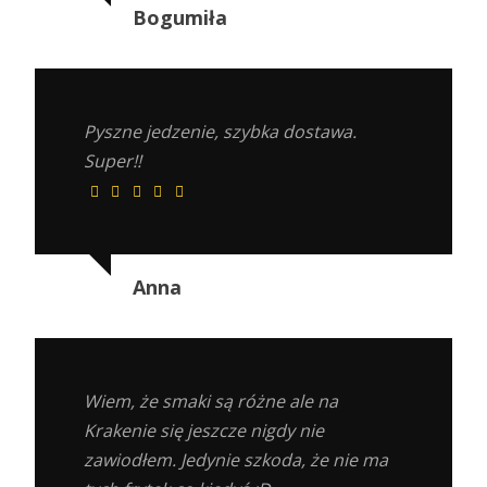
Bogumiła
Pyszne jedzenie, szybka dostawa.
Super!!
Anna
Wiem, że smaki są różne ale na
Krakenie się jeszcze nigdy nie
zawiodłem. Jedynie szkoda, że nie ma