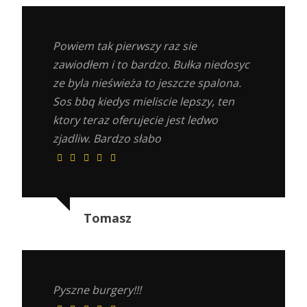
Powiem tak pierwszy raz sie
zawiodłem i to bardzo. Bułka niedosyc
ze byla nieświeża to jeszcze spalona.
Sos bbq kiedys mieliscie lepszy, ten
ktory teraz oferujecie jest ledwo
zjadliw. Bardzo słabo
Tomasz
Pyszne burgery!!!